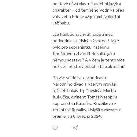
postavě dává vlastní hudební jazyk a
charakter – od temného Vodníka přes
váhavého Prince až po ambivalentní
Ježibabu.
Lze hudbou zachytit napětí mezi
podvodním a lidským životem? Jaké
bylo pro sopranistku Kateřinu
Knežíkovou ztvárnit Rusalku jako
němou postavu? A v čem je tento více
než sto let starý příběh stále aktuální?
To vše se dozvíte v podcastu
Národního divadla, kterým provází
režiséři Lukáš Trpišovský a Martin
Kukučka, dirigent Tomáš Netopil a
sopranistka Kateřina Knežíková v
titulní roli Rusalky. Uslyšíte záznam z
premiéry z 8. března 2024.