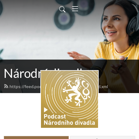
Národní divadlo
https://feed.podbean.com/narodnidivadlo/feed.xml