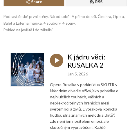
Share
RSS
Podcast české první scény. Národ tobě! A přímo do uší. Činohra, Opera, 
Balet a Laterna magika. 4 soubory, 4 scény. 

Pohled na jeviště i do zákulisí.
K jádru věci:
RUSALKA 2
Jan 5, 2026
Opera Rusalka v podání dua SKUTR v
Národním divadle ožívá jako pohádka o
nejhlubších touhách, vášních a
nepřekročitelných hranicích mezi
světem lidí a živlů. Dvořákova ikonická
hudba, plná známých melodií a „hitů“,
zde není jen nositelem emocí, ale
skutečným vypravěčem. Každé