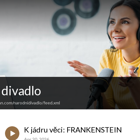
 divadlo
an.com/narodnidivadlo/feed.xml
K jádru věci: FRANKENSTEIN
Apr 20, 2026