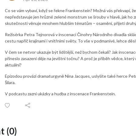
Co se vám vybaví, když se řekne Frankenstein? Možná vás překvapí, že 
nepředstavuje jen hrůzné zelené monstrum se šrouby v hlavě, jak ho 
skutečnosti věnuje mnohem hlubším tématům – osamění, přijetí druhými
Režisérka Petra Tejnorová v inscenaci Činohry Národního divadla sklá
cestu napříč krajinami i vnitřními světy. To vše v podmanivé, lehce dě
V čem se netvor ukazuje být lidštější, než bychom čekali? Jak inscenac
přineslo zasazení děje na jevištní točnu? A proč je příběh vědce, kter
aktuální?
Epizodou provází dramaturgyně Nina Jacques, uslyšíte také herce Pet
Šilara.
V podcastu zazní ukázky a hudba z inscenace Frankenstein.
 (0)