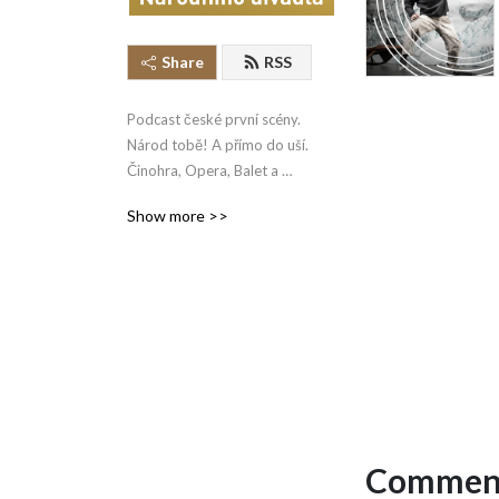
Share
RSS
Podcast české první scény. 
Národ tobě! A přímo do uší. 
Činohra, Opera, Balet a 
Laterna magika. 4 soubory, 
Show more >>
4 scény. 

Pohled na jeviště i do 
zákulisí.
Comment