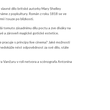
slavné dílo britské autorky Mary Shelley
známe z popkultury. Román z roku 1818 se ve
 i touze po blízkosti.
dá tomuto zásadnímu dílu poctu a zve diváky na
sivé a zároveň magické gotické estetice.
e pracuje s principy live cinema? Jaké možnosti
ý nedokáže nést odpovědnost za své dílo, stále
ra Vančuru v roli netvora a scénografa Antonína