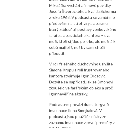
Mikuláška vychází z filmové povídky
Josefa Škvoreckého a Evalda Schorma
z roku 1968. V podcastu se zaměříme
především na střet víry a ateismu,
který ztělesňují postavy venkovského
faráře a ateistického kantora – dva
muži, kteří si jdou po krku, ale možná k
sobě mají blíž, než by sami chtěli
připustit.
V roli falešného duchovního uslyšíte
Šimona Krupu a roli frustrovaného
kantora ztvárňuje Igor Orozovič.
Dozvíte se například, jak se Šimonovi
zkoušelo ve farářském obleku a proč
Igor nevěří na zázraky.
Podcastem provází dramaturgyně
inscenace Ilona Smejkalová. V
podcastu jsou použité ukázky ze
záznamu inscenace z první premiéry z