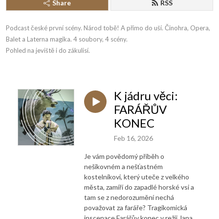
Share
RSS
Podcast české první scény. Národ tobě! A přímo do uší. Činohra, Opera, 
Balet a Laterna magika. 4 soubory, 4 scény. 

Pohled na jeviště i do zákulisí.
K jádru věci:
FARÁŘŮV
KONEC
Feb 16, 2026
Je vám povědomý příběh o
nešikovném a nešťastném
kostelníkovi, který uteče z velkého
města, zamíří do zapadlé horské vsi a
tam se z nedorozumění nechá
považovat za faráře? Tragikomická
inscenace Farářův konec v režii Jana