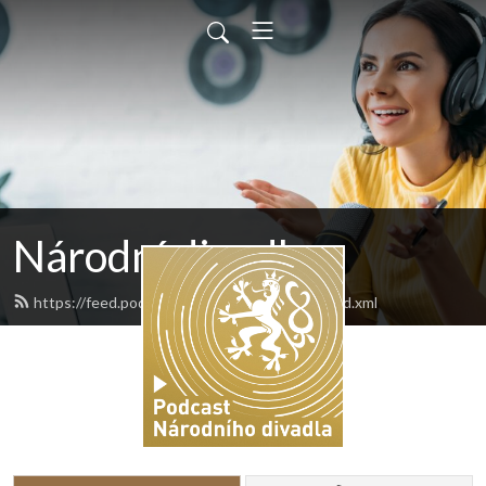
Národní divadlo
https://feed.podbean.com/narodnidivadlo/feed.xml