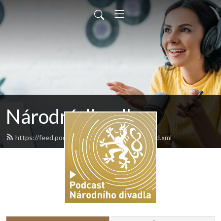
Národní divadlo
https://feed.podbean.com/narodnidivadlo/feed.xml