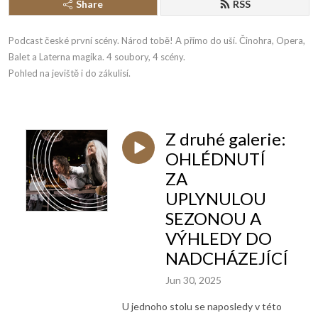
Share
RSS
Podcast české první scény. Národ tobě! A přímo do uší. Činohra, Opera, 
Balet a Laterna magika. 4 soubory, 4 scény. 

Pohled na jeviště i do zákulisí.
Z druhé galerie:
OHLÉDNUTÍ
ZA
UPLYNULOU
SEZONOU A
VÝHLEDY DO
NADCHÁZEJÍCÍ
Jun 30, 2025
U jednoho stolu se naposledy v této