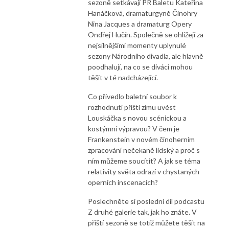
sezoně setkávají PR Baletu Kateřina
Hanáčková, dramaturgyně Činohry
Nina Jacques a dramaturg Opery
Ondřej Hučín. Společně se ohlížejí za
nejsilnějšími momenty uplynulé
sezony Národního divadla, ale hlavně
poodhalují, na co se diváci mohou
těšit v té nadcházející.
Co přivedlo baletní soubor k
rozhodnutí příští zimu uvést
Louskáčka s novou scénickou a
kostýmní výpravou? V čem je
Frankenstein v novém činoherním
zpracování nečekaně lidský a proč s
ním můžeme soucítit? A jak se téma
relativity světa odrazí v chystaných
operních inscenacích?
Poslechněte si poslední díl podcastu
Z druhé galerie tak, jak ho znáte. V
příští sezoně se totiž můžete těšit na