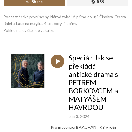
Share
RSS
Podcast české první scény. Národ tobě! A přímo do uší. Činohra, Opera, 
Balet a Laterna magika. 4 soubory, 4 scény. 

Pohled na jeviště i do zákulisí.
Speciál: Jak se
překládá
antické drama s
PETREM
BORKOVCEM a
MATYÁŠEM
HAVRDOU
Jun 3, 2024
Pro inscenaci BAKCHANTKY v režii