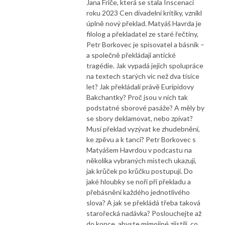
Jana Friče, která se stala Inscenací
roku 2023 Cen divadelní kritiky, vznikl
úplně nový překlad. Matyáš Havrda je
filolog a překladatel ze staré řečtiny,
Petr Borkovec je spisovatel a básník –
a společně překládají antické
tragédie. Jak vypadá jejich spolupráce
na textech starých víc než dva tisíce
let? Jak překládali právě Eurípidovy
Bakchantky? Proč jsou v nich tak
podstatné sborové pasáže? A měly by
se sbory deklamovat, nebo zpívat?
Musí překlad vyzývat ke zhudebnění,
ke zpěvu a k tanci? Petr Borkovec s
Matyášem Havrdou v podcastu na
několika vybraných místech ukazují,
jak krůček po krůčku postupují. Do
jaké hloubky se noří při překladu a
přebásnění každého jednotlivého
slova? A jak se překládá třeba taková
starořecká nadávka? Poslouchejte až
do konce, abyste mimojiné zjistili, co