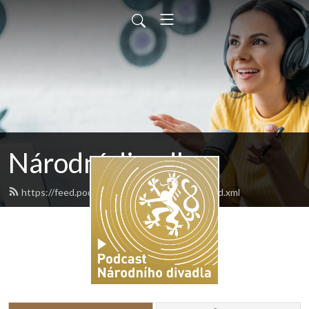
Národní divadlo
https://feed.podbean.com/narodnidivadlo/feed.xml